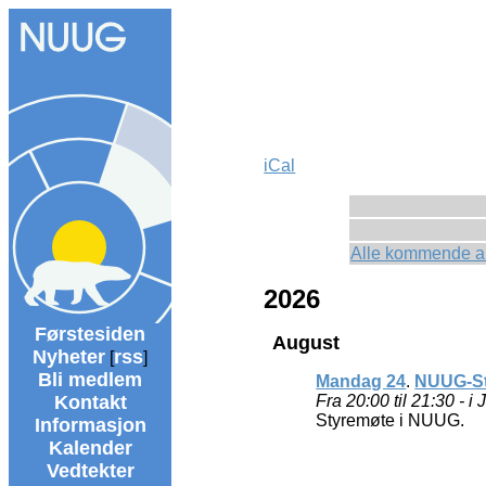
iCal
Alle kommende a
2026
Førstesiden
August
Nyheter
rss
[
]
Bli medlem
Mandag 24
.
NUUG-St
Kontakt
Fra 20:00 til 21:30 - i J
Styremøte i NUUG.
Informasjon
Kalender
Vedtekter