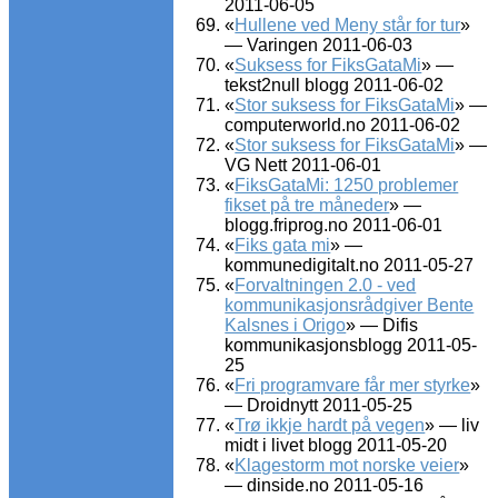
2011-06-05
«
Hullene ved Meny står for tur
»
— Varingen 2011-06-03
«
Suksess for FiksGataMi
» —
tekst2null blogg 2011-06-02
«
Stor suksess for FiksGataMi
» —
computerworld.no 2011-06-02
«
Stor suksess for FiksGataMi
» —
VG Nett 2011-06-01
«
FiksGataMi: 1250 problemer
fikset på tre måneder
» —
blogg.friprog.no 2011-06-01
«
Fiks gata mi
» —
kommunedigitalt.no 2011-05-27
«
Forvaltningen 2.0 - ved
kommunikasjonsrådgiver Bente
Kalsnes i Origo
» — Difis
kommunikasjonsblogg 2011-05-
25
«
Fri programvare får mer styrke
»
— Droidnytt 2011-05-25
«
Trø ikkje hardt på vegen
» — liv
midt i livet blogg 2011-05-20
«
Klagestorm mot norske veier
»
— dinside.no 2011-05-16