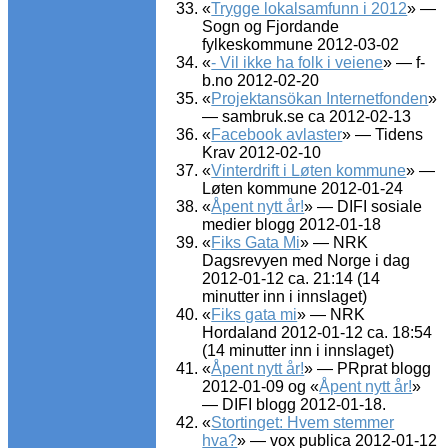
«
Trygge lokalsamfunn i 2012
» —
Sogn og Fjordande
fylkeskommune 2012-03-02
«
- Vil ikke ha folk i veiene
» — f-
b.no 2012-02-20
«
Projektansökan Internetfonden
»
— sambruk.se ca 2012-02-13
«
Facebook avlaster
» — Tidens
Krav 2012-02-10
«
Vinterdrift i Løten kommune
» —
Løten kommune 2012-01-24
«
Åpent nytt år!
» — DIFI sosiale
medier blogg 2012-01-18
«
Fiks Gata Mi
» — NRK
Dagsrevyen med Norge i dag
2012-01-12 ca. 21:14 (14
minutter inn i innslaget)
«
Fiks gata mi
» — NRK
Hordaland 2012-01-12 ca. 18:54
(14 minutter inn i innslaget)
«
Åpent nytt år!
» — PRprat blogg
2012-01-09 og «
Åpent nytt år!
»
— DIFI blogg 2012-01-18.
«
Stortinget: Hvem stemmer
hva?
» — vox publica 2012-01-12