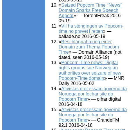
«
Seized Popcorn Time "News"
Domain Sparks Free Speech
Appeal
» — TorrentFreak 2016-
05-19
«
Vil ha stengingen av Popcorn-
time.no prøvet i retten
» —
ballade.no 2016-05-19
«
Beschlagnahmung einer
Domain zum Thema Popcorn
Time
» — Domain Alliance (not
dated, seen 2016-05-19)
«
Popcorn Time news: Digital
rights groups sue Norwegian
authorities over seizure of new
Popcorn-Time domain
» — MNR
Daily 2016-05-02
«
Ativistas processam governo da
Noruega por fechar site do
Popcorn Time
» — olhar digital
2016-04-18
«
Ativistas processam governo da
Noruega por fechar site do
Popcorn Time
» — GrandeFM
92.1 2016-04-18