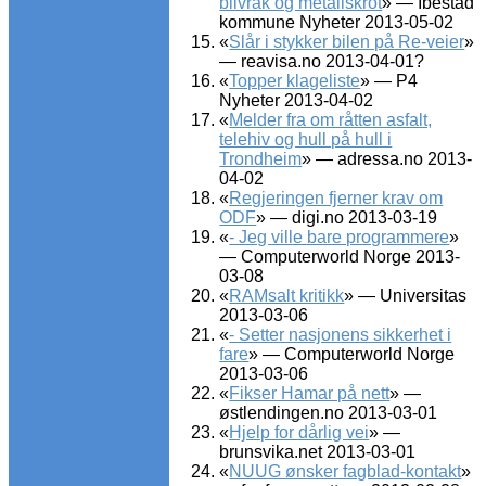
bilvrak og metallskrot
» — Ibestad
kommune Nyheter 2013-05-02
«
Slår i stykker bilen på Re-veier
»
— reavisa.no 2013-04-01?
«
Topper klageliste
» — P4
Nyheter 2013-04-02
«
Melder fra om råtten asfalt,
telehiv og hull på hull i
Trondheim
» — adressa.no 2013-
04-02
«
Regjeringen fjerner krav om
ODF
» — digi.no 2013-03-19
«
- Jeg ville bare programmere
»
— Computerworld Norge 2013-
03-08
«
RAMsalt kritikk
» — Universitas
2013-03-06
«
- Setter nasjonens sikkerhet i
fare
» — Computerworld Norge
2013-03-06
«
Fikser Hamar på nett
» —
østlendingen.no 2013-03-01
«
Hjelp for dårlig vei
» —
brunsvika.net 2013-03-01
«
NUUG ønsker fagblad-kontakt
»