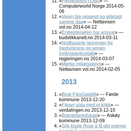
«
Feilfiksefest i Oslo
» —
Computerworld Norge 2014-05-
06
«
Veien ble reparert og ødelagt
samme dag
» — Nettavisen
vol.no 2014-04-12
«
Entreprenøren har ansvar
» —
budstikkanett.no 2014-03-11
«
Nettbaserte løsninger for
medvirkning og annen
innbyggerkontakt
» —
regjeringen.no 2014-03-07
«
Mørke miljøgatelys
» —
Nettavisen vol.no 2014-02-05
2013
«
Bruk FiksGataMi
» — Førde
kommune 2013-12-20
«
Fikser gata med et klikk
» —
verdalingen.no 2013-12-10
«
Brøyteberedskap
» — Askøy
kommune 2013-12-09
«
Slik klarte Roar å få det grønne