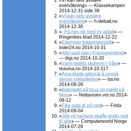
«Vi kan selv avsløre
overvåkning» — Klassekampen
2014-12-31 side 39
«
Vi kan selv avsløre
overvåkning
» — h-debatt.no
2014-12-30
«
- På høy tid med ny asfalt
» —
Ringerikes blad 2014-12-22
«
Etterlyser fotgjengerskilt
» —
lister24.no 2014-10-31
«
Alle sagt opp i Friprogsenteret
»
— digi.no 2014-10-20
«
Vann-skelig skolevei i Våle
» —
reavisa.no 2014-10-11?
«
Anja klarte akkurat å unngå
denne sykkelfellen
» — ba.no
2014-09-26
«
Bekmørkt på brua og mørkt på
Myre
» — Nettavisen vol.no 2014-
09-12
«
Fiks gata di på nett
» — Firda
2014-09-04
«
Slik vil hackere skaffe gratis nett
til alle
» — Computerworld Norge
2014-07-28