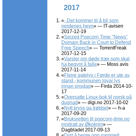
2017
«
- Det kommer til å bli som
nerdenes hevn
» — IT-avisen
2017-12-19
«
Seized Popcorn Time "News"
Domain Back in Court to Defend
Free Speech
» — TorrentFreak
2017-12-15
«
Varsler om døde trær som skal
ha begynt å falle
» — Moss avis
2017-11-14
«
Fleire gatelys i Førde er ute av
stand - kommunen lovar lys
innan onsdag
» — Firda 2014-10-
17
«
Oversatte Linux-bok til norsk på
dugnad
» — digi.no 2017-10-02
«
Nytt kryss ga trøbbel
» — h-a
2017-09-20
«
Bruksretten til popcorn-time.no
inndratt av Økokrim
» —
Dagbladet 2017-09-13
«
Dyrt å hente opp gammelt