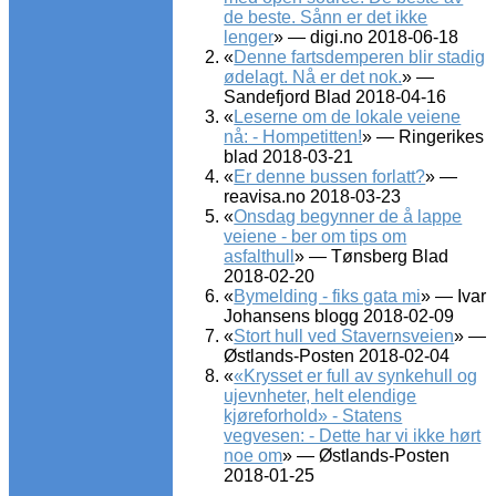
de beste. Sånn er det ikke
lenger
» — digi.no 2018-06-18
«
Denne fartsdemperen blir stadig
ødelagt. Nå er det nok.
» —
Sandefjord Blad 2018-04-16
«
Leserne om de lokale veiene
nå: - Hompetitten!
» — Ringerikes
blad 2018-03-21
«
Er denne bussen forlatt?
» —
reavisa.no 2018-03-23
«
Onsdag begynner de å lappe
veiene - ber om tips om
asfalthull
» — Tønsberg Blad
2018-02-20
«
Bymelding - fiks gata mi
» — Ivar
Johansens blogg 2018-02-09
«
Stort hull ved Stavernsveien
» —
Østlands-Posten 2018-02-04
«
«Krysset er full av synkehull og
ujevnheter, helt elendige
kjøreforhold» - Statens
vegvesen: - Dette har vi ikke hørt
noe om
» — Østlands-Posten
2018-01-25