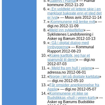
«
Gatelys i Hamar
» — Hamar
kommune 2012-11-20
«
- En voldtekt vil lettere skje i en
mørklagt bakgate enn et sted det
er lyst
» — Moss avis 2012-11-14
«
-Kommunene må tenke nytt
» —
digi.no 2012-11-09
«
Meld inn sykkelfeller
» —
Syklistenes Landsforening i
Asker og Bærum 2012-10-13
«
- Gå i digital dialog med
innbyggerne
» — Kommunal
Rapport 2012-08-23
«
Kjære kartfolk, jeg har et
spørsmål til dere!
» — digi.no
2012-07-03
«
- Meld fra om hull i veiene
» —
adressa.no 2012-06-01
«
Norge i tet på digitale kartdata
»
— digi.no 2012-05-10
«
Får omsider anerkjennelse fra
Apple
» — digi.no 2012-05-07
«
Kommunene vil ikke se
Budstikkas «hull i veien-kart»
» —
Asker og Bærums Budstikke