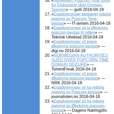
«
Norwegen: Popcorn Time sorgt
für Diskussion über Domain-
Sperren
» — gulli 2016-04-18
«
Dataforeninger begjærer rettslig
prøving av Popcorn Time-
beslag
» — IT-avisen 2016-04-18
«
Dataforeninger vil ta Økokrims
popcorn-beslag til retten
» —
Teknisk Ukeblad 2016-04-18
«
Dataforeninger vil prøve
Økokrims popcorn-beslag
» —
digi.no 2016-04-18
«
NORWEGIAN AUTHORITIES
SUED OVER POPCORN-TIME
DOMAIN SEIZURE
» —
TorrentFreak 2016-04-18
«
Dataforeninger vil prøve
Økokrims popcorn-beslag
» —
NRK 2016-04-18
«
Dataforeninger vil ha rettslig
prøving av Popcorn-beslag
» —
journalisten.no 2016-04-18
«
Dataforeninger vil ha rettslig
prøving av Økokrims popcorn-
beslag
» — Dagens Næringsliv