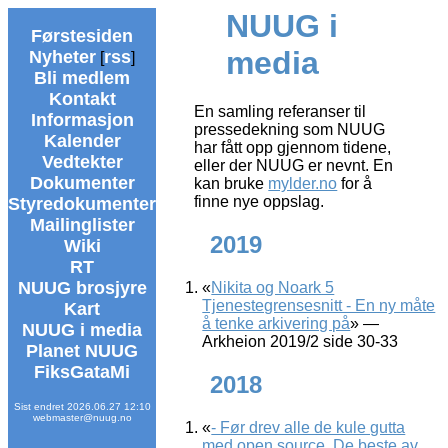
NUUG i
Førstesiden
media
Nyheter
rss
[
]
Bli medlem
Kontakt
En samling referanser til
Informasjon
pressedekning som NUUG
Kalender
har fått opp gjennom tidene,
Vedtekter
eller der NUUG er nevnt. En
Dokumenter
kan bruke
mylder.no
for å
finne nye oppslag.
Styredokumenter
Mailinglister
2019
Wiki
RT
NUUG brosjyre
«
Nikita og Noark 5
Tjenestegrensesnitt - En ny måte
Kart
å tenke arkivering på
» —
NUUG i media
Arkheion 2019/2 side 30-33
Planet NUUG
FiksGataMi
2018
Sist endret 2026.06.27 12:10
webmaster@nuug.no
«
- Før drev alle de kule gutta
med open source. De beste av