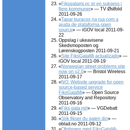
«
Fiksgatami.nc er en suksess i
flere kommuner
» — TV Østfold
2011-09-26
«
Tapar buracos na rua com a
ajuda de plataforma open
source
» — iGOV local 2011-09-
22
Oppslag i ukeavisene
Skedsmoposten og
Lørenskogposten 2011-09-21
«
Site FiksGataMi actualizado
» —
iGOV local 2011-09-19
«
Norwegian street problems site
now on v2.0
» — Bristol Wireless
2011-09-17
«
NO: Website upgrade for open
source-based service
FiksGataMi
» — Open Source
Observatory and Repository
2011-09-16
«
Fiks gata mi!
» — VGDebatt
2011-09-15
«
Slik fikser du gaten din
» —
oblad.no 2011-09-12
«
Ofotingen med FiksGataMi-