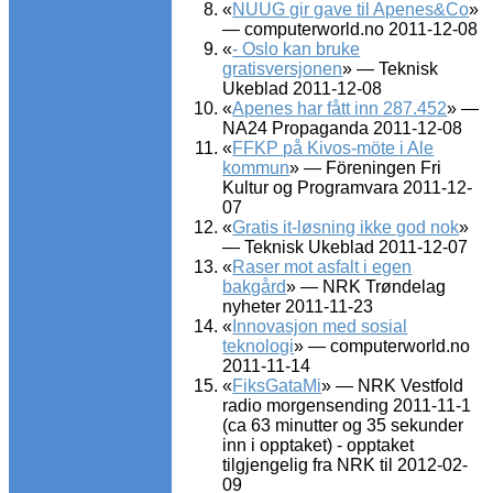
«
NUUG gir gave til Apenes&Co
»
— computerworld.no 2011-12-08
«
- Oslo kan bruke
gratisversjonen
» — Teknisk
Ukeblad 2011-12-08
«
Apenes har fått inn 287.452
» —
NA24 Propaganda 2011-12-08
«
FFKP på Kivos-möte i Ale
kommun
» — Föreningen Fri
Kultur og Programvara 2011-12-
07
«
Gratis it-løsning ikke god nok
»
— Teknisk Ukeblad 2011-12-07
«
Raser mot asfalt i egen
bakgård
» — NRK Trøndelag
nyheter 2011-11-23
«
Innovasjon med sosial
teknologi
» — computerworld.no
2011-11-14
«
FiksGataMi
» — NRK Vestfold
radio morgensending 2011-11-1
(ca 63 minutter og 35 sekunder
inn i opptaket) - opptaket
tilgjengelig fra NRK til 2012-02-
09