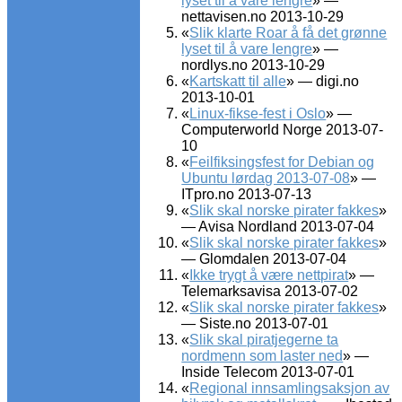
lyset til å vare lengre
» —
nettavisen.no 2013-10-29
«
Slik klarte Roar å få det grønne
lyset til å vare lengre
» —
nordlys.no 2013-10-29
«
Kartskatt til alle
» — digi.no
2013-10-01
«
Linux-fikse-fest i Oslo
» —
Computerworld Norge 2013-07-
10
«
Feilfiksingsfest for Debian og
Ubuntu lørdag 2013-07-08
» —
ITpro.no 2013-07-13
«
Slik skal norske pirater fakkes
»
— Avisa Nordland 2013-07-04
«
Slik skal norske pirater fakkes
»
— Glomdalen 2013-07-04
«
Ikke trygt å være nettpirat
» —
Telemarksavisa 2013-07-02
«
Slik skal norske pirater fakkes
»
— Siste.no 2013-07-01
«
Slik skal piratjegerne ta
nordmenn som laster ned
» —
Inside Telecom 2013-07-01
«
Regional innsamlingsaksjon av