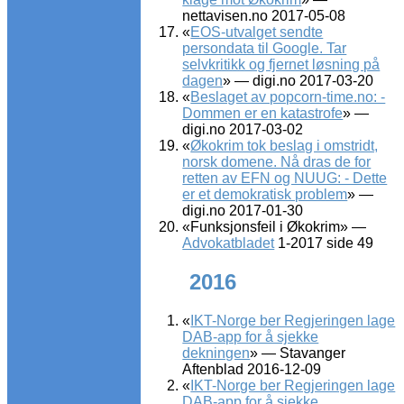
nettavisen.no 2017-05-08
«
EOS-utvalget sendte
persondata til Google. Tar
selvkritikk og fjernet løsning på
dagen
» — digi.no 2017-03-20
«
Beslaget av popcorn-time.no: -
Dommen er en katastrofe
» —
digi.no 2017-03-02
«
Økokrim tok beslag i omstridt,
norsk domene. Nå dras de for
retten av EFN og NUUG: - Dette
er et demokratisk problem
» —
digi.no 2017-01-30
«Funksjonsfeil i Økokrim» —
Advokatbladet
1-2017 side 49
2016
«
IKT-Norge ber Regjeringen lage
DAB-app for å sjekke
dekningen
» — Stavanger
Aftenblad 2016-12-09
«
IKT-Norge ber Regjeringen lage
DAB-app for å sjekke