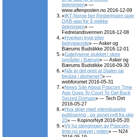
dekningen
» —
www.aftenposten.no 2016-12-09
«
IKT-Norge ber Regjeringen lage
DAB-app for å sjekke
dekningen
» —
Fedrelandsvennen 2016-12-08
«
Hverken trygt eller
betryggende
» — Asker og
Bærums Budstikke 2016-12-01
«
Gatelysene slukket i store
områder i Bærum
» — Asker og
Bærums Budstikke 2016-09-30
«
Når er det greit at Staten tar
beslag i domener?
» —
webforumet 2016-05-31
«
News Site About Popcorn Time
App Goes To Court To Get Back
Seized Domain
» — Tech Dirt
2016-05-27
«
Hva skjer med vitenskapelig
publisering - og annet nytt fra uke
20
» — KopinorNytt 2016-05-20
«
Vil ha stengingen av Popcorn-
time.no prøvet i retten
» — N24
2016-05-19