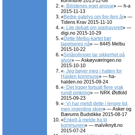
kommune 2015-12-08
«
- Bilistenes eget ansvar
» — h-a
2015-11-13
«
Bedre gatelys om fire-fem år
» —
Tidens Krav 2015-11-10
«
- Lite debatt om opphavsrett
» —
digi.no 2015-10-29
«
Dette Melbu-kartet bør
tapetseres nå
» — 8445 Melbu
2015-10-22
«
Smårollinger tar sikkerhet på
alvor
» — Askøyværingen.no
2015-10-10
«
- Jeg bøyer meg i hatten for
Halden kommune
» — ha-
halden.no 2015-09-24
«
- Det ligger fortsatt flere vrak
rundt omkring
» — NRK Østfold
2015-09-23
«
- Vi har meldt dette i lengre tid,
men ingenting skjer
» — Asker og
Bærums Budstikke 2015-08-17
«
Enkelt å melde fra til
kommunen
» — malviknytt.no
2015-07-24