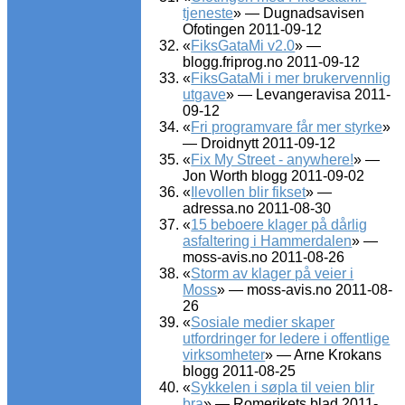
tjeneste
» — Dugnadsavisen
Ofotingen 2011-09-12
«
FiksGataMi v2.0
» —
blogg.friprog.no 2011-09-12
«
FiksGataMi i mer brukervennlig
utgave
» — Levangeravisa 2011-
09-12
«
Fri programvare får mer styrke
»
— Droidnytt 2011-09-12
«
Fix My Street - anywhere!
» —
Jon Worth blogg 2011-09-02
«
Ilevollen blir fikset
» —
adressa.no 2011-08-30
«
15 beboere klager på dårlig
asfaltering i Hammerdalen
» —
moss-avis.no 2011-08-26
«
Storm av klager på veier i
Moss
» — moss-avis.no 2011-08-
26
«
Sosiale medier skaper
utfordringer for ledere i offentlige
virksomheter
» — Arne Krokans
blogg 2011-08-25
«
Sykkelen i søpla til veien blir
bra
» — Romerikets blad 2011-