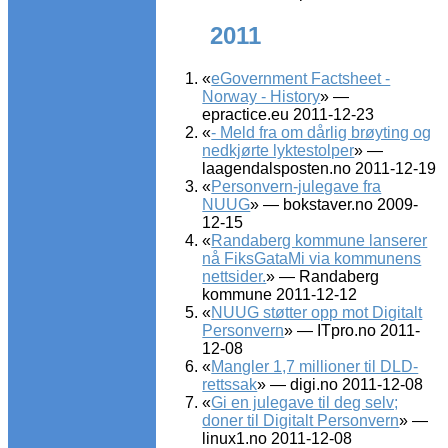
2011
«
eGovernment Factsheet -
Norway - History
» —
epractice.eu 2011-12-23
«
- Meld fra om dårlig brøyting og
nedkjørte lyktestolper
» —
laagendalsposten.no 2011-12-19
«
Personvern-julegave fra
NUUG
» — bokstaver.no 2009-
12-15
«
Randaberg kommune lanserer
nå FiksGataMi via kommunens
nettsider.
» — Randaberg
kommune 2011-12-12
«
NUUG støtter opp mot Digitalt
Personvern
» — ITpro.no 2011-
12-08
«
Mangler 1,7 millioner til DLD-
rettssak
» — digi.no 2011-12-08
«
Gi en julegave til deg selv;
doner til Digitalt Personvern
» —
linux1.no 2011-12-08