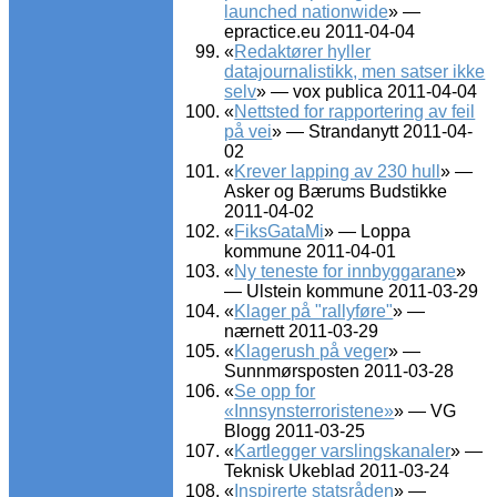
launched nationwide
» —
epractice.eu 2011-04-04
«
Redaktører hyller
datajournalistikk, men satser ikke
selv
» — vox publica 2011-04-04
«
Nettsted for rapportering av feil
på vei
» — Strandanytt 2011-04-
02
«
Krever lapping av 230 hull
» —
Asker og Bærums Budstikke
2011-04-02
«
FiksGataMi
» — Loppa
kommune 2011-04-01
«
Ny teneste for innbyggarane
»
— Ulstein kommune 2011-03-29
«
Klager på "rallyføre"
» —
nærnett 2011-03-29
«
Klagerush på veger
» —
Sunnmørsposten 2011-03-28
«
Se opp for
«Innsynsterroristene»
» — VG
Blogg 2011-03-25
«
Kartlegger varslingskanaler
» —
Teknisk Ukeblad 2011-03-24
«
Inspirerte statsråden
» —