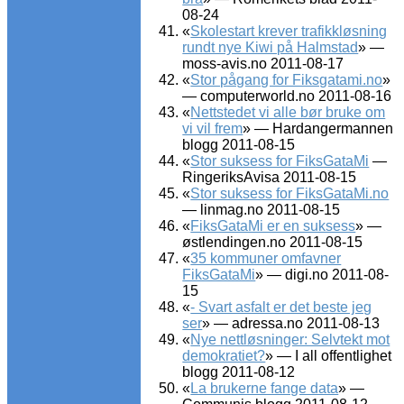
08-24
«
Skolestart krever trafikkløsning
rundt nye Kiwi på Halmstad
» —
moss-avis.no 2011-08-17
«
Stor pågang for Fiksgatami.no
»
— computerworld.no 2011-08-16
«
Nettstedet vi alle bør bruke om
vi vil frem
» — Hardangermannen
blogg 2011-08-15
«
Stor suksess for FiksGataMi
—
RingeriksAvisa 2011-08-15
«
Stor suksess for FiksGataMi.no
— linmag.no 2011-08-15
«
FiksGataMi er en suksess
» —
østlendingen.no 2011-08-15
«
35 kommuner omfavner
FiksGataMi
» — digi.no 2011-08-
15
«
- Svart asfalt er det beste jeg
ser
» — adressa.no 2011-08-13
«
Nye nettløsninger: Selvtekt mot
demokratiet?
» — I all offentlighet
blogg 2011-08-12
«
La brukerne fange data
» —