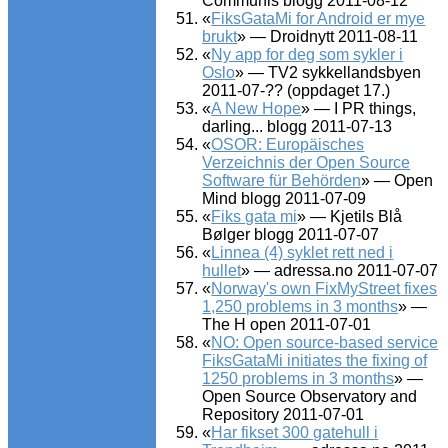
Communis blogg 2011-08-12
«
FiksGataMi for Android er mye
brukt
» — Droidnytt 2011-08-11
«
Ny app for deg som sykler i
Oslo
» — TV2 sykkellandsbyen
2011-07-?? (oppdaget 17.)
«
A New Hope
» — I PR things,
darling... blogg 2011-07-13
«
OSOR: Europäisches
Verzeichnis der Open Source
Software für Behörden
» — Open
Mind blogg 2011-07-09
«
Fiks gata mi
» — Kjetils Blå
Bølger blogg 2011-07-07
«
Linnea (4) syklet rett ned i
hullet
» — adressa.no 2011-07-07
«
Norway's own FixMyStreet fixes
1,250 problems in 3 months
» —
The H open 2011-07-01
«
NO: Open source-based service
FiksGataMi initiates the fixing of
1250 problems in 3 months
» —
Open Source Observatory and
Repository 2011-07-01
«
Har fikset 300 gatehull i