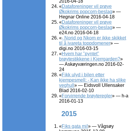
2016-04-18
«
Dataforeninger vil prøve
Økokrims popcorn-beslag
» —
Hegnar Online 2016-04-18
«
Dataforeninger vil prøve
Økokrims popcorn-beslag
» —
e24.no 2016-04-18
«
- Norid og Nkom er ikke skikket
til å ivareta toppdomener
» —
digi.no 2016-03-15
«
Hvem har "pyntet"
brøytestikkene i Kjerrgarden?
»
— Askøyværingen.no 2016-02-
24
«
Fikk ulyd i bilen etter
kjempesmell: - Kan ikke ha slike
veghull
» — Eidsvoll Ullensaker
Blad 2016-02-10
«
Forvirrende brøyteregler
» — h-a
2016-01-13
2015
«
Fiks gata mi!
» — Vågsøy