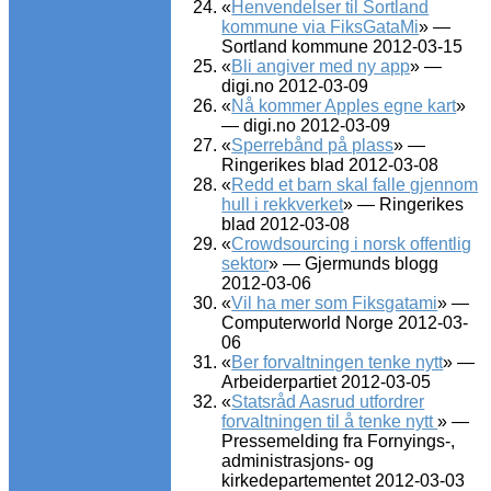
«
Henvendelser til Sortland
kommune via FiksGataMi
» —
Sortland kommune 2012-03-15
«
Bli angiver med ny app
» —
digi.no 2012-03-09
«
Nå kommer Apples egne kart
»
— digi.no 2012-03-09
«
Sperrebånd på plass
» —
Ringerikes blad 2012-03-08
«
Redd et barn skal falle gjennom
hull i rekkverket
» — Ringerikes
blad 2012-03-08
«
Crowdsourcing i norsk offentlig
sektor
» — Gjermunds blogg
2012-03-06
«
Vil ha mer som Fiksgatami
» —
Computerworld Norge 2012-03-
06
«
Ber forvaltningen tenke nytt
» —
Arbeiderpartiet 2012-03-05
«
Statsråd Aasrud utfordrer
forvaltningen til å tenke nytt
» —
Pressemelding fra Fornyings-,
administrasjons- og
kirkedepartementet 2012-03-03