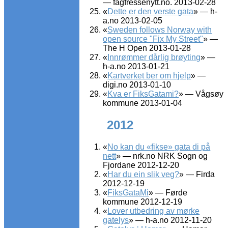
— fagfressenytt.no. 2013-02-28
«
Dette er den verste gata
» — h-
a.no 2013-02-05
«
Sweden follows Norway with
open source "Fix My Street"
» —
The H Open 2013-01-28
«
Innrømmer dårlig brøyting
» —
h-a.no 2013-01-21
«
Kartverket ber om hjelp
» —
digi.no 2013-01-10
«
Kva er FiksGatami?
» — Vågsøy
kommune 2013-01-04
2012
«
No kan du «fikse» gata di på
nett
» — nrk.no NRK Sogn og
Fjordane 2012-12-20
«
Har du ein slik veg?
» — Firda
2012-12-19
«
FiksGataMi
» — Førde
kommune 2012-12-19
«
Lover utbedring av mørke
gatelys
» — h-a.no 2012-11-20