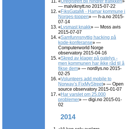
«
Uregistrert bil hindrer trafikken
»
— malviknytt.no 2015-07-22
«
FiksGataMi - Hamar kommune i
Norges-toppen
» — h-a.no 2015-
07-14
«
Lysmast knakk
» — Moss avis
2015-07-07
«
Samfunnsnyttig hacking på
kode-konferanse
» —
Computerworld Norge
observatory 2015-04-16
«
Skred av klager på gatelys -
men kommunen har ikke råd til å
fikse dem
» — nordlys.no 2015-
02-25
«
Volunteers add mobile to
Norway's FixMyStreet
» — Open
source observatory 2015-01-07
«
Har varslet om 25.000
problemer
» — digi.no 2015-01-
02
2014