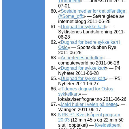
Trondheim
» — adressa.no 2011-
07-01
«
Sosiale medier for det offentlige
(#Some_off)
» — Større glede av
internet blogg 2011-06-28
«
Dugnad for sykkelkart
» —
Syklistenes Landsforening 2011-
06-28
«
Dugnad for bedre sykkelkart i
Oslo
» — Sportsklubben Rye
2011-06-28
«
Annerledesbedriften
» —
computerworld.no 2011-06-28
«
Dugnad for sykkelkart
» — P4
Nyheter 2011-06-28
«
Dugnad for sykkelkart
» — P5
Nyheter 2011-06-27
«
Tidenes dugnad for Oslos
sykkelkart
» —
lokalavisenfrogner.no 2011-06-26
«
Meld huller i veien på nettet
» —
Varingen 2011-06-17
NRK P1 Kveldsåpent program
20:03
(12 min 45 s og 22 min 50
s ut i opptaket) —
Kveldsåpent