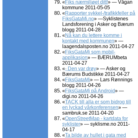
«
Fiks nærmiljøet ditt!
» — Vågan
kommune 2011-05-05
«
Rapporter sykkel-/trafikkfeller på
FiksGataMi.no
» —Syklistenes
Landsforening i Asker og Bærum
blogg 2011-04-28
«
Nå kan du lettere komme i
kontakt med kommunen
» —
laagendalsposten.no 2011-04-27
«
FiksGataMi som mobil-
applikasjon
» — BÆRUMbeta
2011-04-27
«
- Den var drøy
» — Asker og
Bærums Budstikke 2011-04-27
«
FiksGataMi
» — Lars Rønnings
blogg 2011-04-26
«
FiksGataMi på Android
» —
digi.no 2011-04-26
«
TACK till alla er som bidrog till
en lyckad vårkonferensen
» —
sambruk.se 2011-04-20
«
OpenStreetMap - kartdata for
syklister
» — syklisme.no 2011-
04-17
«
Ta bilde av hullet i gata med