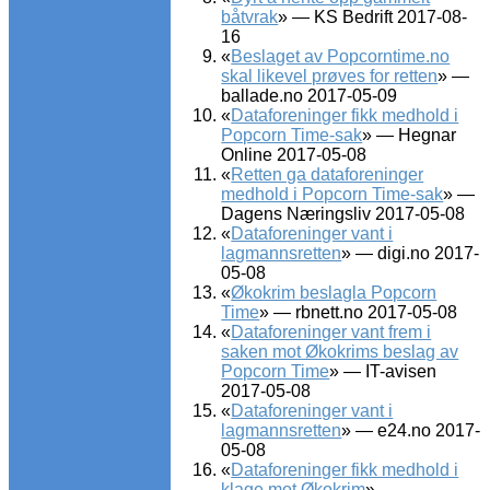
båtvrak
» — KS Bedrift 2017-08-
16
«
Beslaget av Popcorntime.no
skal likevel prøves for retten
» —
ballade.no 2017-05-09
«
Dataforeninger fikk medhold i
Popcorn Time-sak
» — Hegnar
Online 2017-05-08
«
Retten ga dataforeninger
medhold i Popcorn Time-sak
» —
Dagens Næringsliv 2017-05-08
«
Dataforeninger vant i
lagmannsretten
» — digi.no 2017-
05-08
«
Økokrim beslagla Popcorn
Time
» — rbnett.no 2017-05-08
«
Dataforeninger vant frem i
saken mot Økokrims beslag av
Popcorn Time
» — IT-avisen
2017-05-08
«
Dataforeninger vant i
lagmannsretten
» — e24.no 2017-
05-08
«
Dataforeninger fikk medhold i
klage mot Økokrim
» —