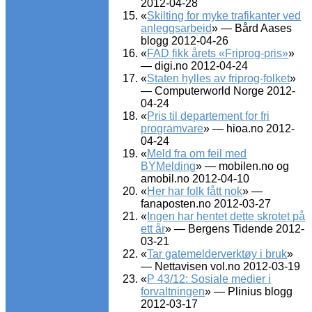
2012-04-28
«
Skilting for myke trafikanter ved
anleggsarbeid
» — Bård Aases
blogg 2012-04-26
«
FAD fikk årets «Friprog-pris»
»
— digi.no 2012-04-24
«
Staten hylles av friprog-folket
»
— Computerworld Norge 2012-
04-24
«
Pris til departement for fri
programvare
» — hioa.no 2012-
04-24
«
Meld fra om feil med
BYMelding
» — mobilen.no og
amobil.no 2012-04-10
«
Her har folk fått nok
» —
fanaposten.no 2012-03-27
«
Ingen har hentet dette skrotet på
ett år
» — Bergens Tidende 2012-
03-21
«
Tar gatemelderverktøy i bruk
»
— Nettavisen vol.no 2012-03-19
«
P 43/12: Sosiale medier i
forvaltningen
» — Plinius blogg
2012-03-17