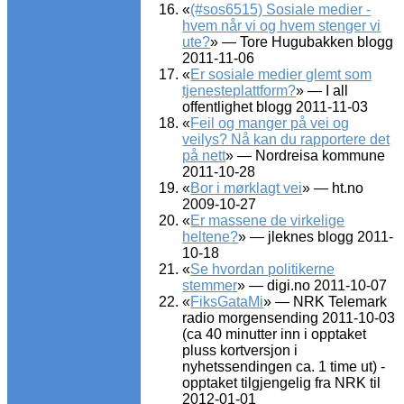
«
(#sos6515) Sosiale medier -
hvem når vi og hvem stenger vi
ute?
» — Tore Hugubakken blogg
2011-11-06
«
Er sosiale medier glemt som
tjenesteplattform?
» — I all
offentlighet blogg 2011-11-03
«
Feil og manger på vei og
veilys? Nå kan du rapportere det
på nett
» — Nordreisa kommune
2011-10-28
«
Bor i mørklagt vei
» — ht.no
2009-10-27
«
Er massene de virkelige
heltene?
» — jleknes blogg 2011-
10-18
«
Se hvordan politikerne
stemmer
» — digi.no 2011-10-07
«
FiksGataMi
» — NRK Telemark
radio morgensending 2011-10-03
(ca 40 minutter inn i opptaket
pluss kortversjon i
nyhetssendingen ca. 1 time ut) -
opptaket tilgjengelig fra NRK til
2012-01-01