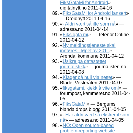
FiksGataMi for Android
» —
digitalnytt.no 2011-04-16
«
FiksGataMi for Android lansert
»
— Droidnytt 2011-04-16
«
- Aldri vært så ille som nå
» —
adressa.no 2011-04-14
«
Fiks gata mi
» — Telenor Online
2011-04-12
«
Ny meldingstjeneste skal
innføres i løpet av 2011
» —
Arendal kommune 2011-04-12
«
Usikre på datastøttet
journalistikk
» — journalisten.no
2011-04-08
«
Klager på hull via nettet
» —
Bladet Vesterålen 2011-04-07
«
fiksgatami, kjekk å vite om!
» —
forumpost, kammeret.no 2011-04-
05
«
FiksGataMi
» — Bergums
blanda drops blogg 2011-04-05
«
- Har aldri vært så ekstremt som
nå
» — adressa.no 2011-04-05
«
NO: Open source-based
problem-reporting website