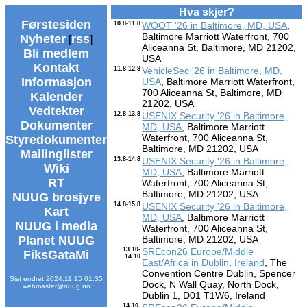
Hva skjer?
Førstesiden
10.8-11.8
WOOT '26 in Baltimore, MD, USA
,
Baltimore Marriott Waterfront, 700
Nyheter
rss
[
]
Aliceanna St, Baltimore, MD 21202,
Bli medlem
USA
Kontakt
11.8-12.8
VehicleSec '26 in Baltimore, MD,
Informasjon
USA
, Baltimore Marriott Waterfront,
700 Aliceanna St, Baltimore, MD
Kalender
21202, USA
Vedtekter
12.8-13.8
USENIX Security '26 in Baltimore,
Dokumenter
MD, USA
, Baltimore Marriott
Waterfront, 700 Aliceanna St,
Styredokumenter
Baltimore, MD 21202, USA
Mailinglister
13.8-14.8
USENIX Security '26 in Baltimore,
Wiki
MD, USA
, Baltimore Marriott
RT
Waterfront, 700 Aliceanna St,
Baltimore, MD 21202, USA
NUUG brosjyre
14.8-15.8
USENIX Security '26 in Baltimore,
Kart
MD, USA
, Baltimore Marriott
NUUG i media
Waterfront, 700 Aliceanna St,
Planet NUUG
Baltimore, MD 21202, USA
13.10-
SREcon26 Europe/Middle
FiksGataMi
14.10
East/Africa in Dublin, Ireland
, The
Convention Centre Dublin, Spencer
Sist endret 2024.11.15 01:35
Dock, N Wall Quay, North Dock,
webmaster@nuug.no
Dublin 1, D01 T1W6, Ireland
14.10-