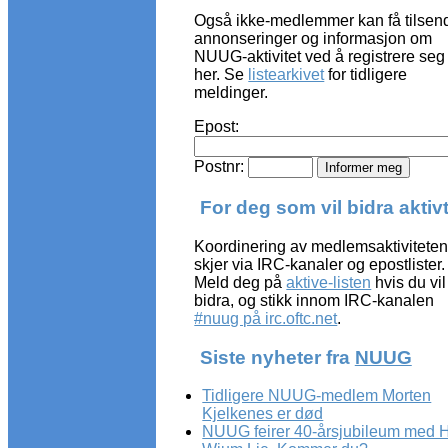
Også ikke-medlemmer kan få tilsen
annonseringer og informasjon om
NUUG-aktivitet ved å registrere seg
her. Se
listearkivet
for tidligere
meldinger.
Epost:
Postnr:
For deg som vil bidra aktiv
Koordinering av medlemsaktivitete
skjer via IRC-kanaler og epostlister.
Meld deg på
aktive-listen
hvis du vil
bidra, og stikk innom IRC-kanalen
#nuug på irc.oftc.net
.
Siste nyheter fra
NUUG
Tidligere NUUG-medlem Morten
Kjelkenes er død
NUUG feirer 40-årsjubileum med 