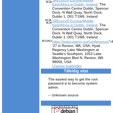
SREcon26 Europe/Middle
15.10
East/Africa in Dublin, Ireland
, The
Convention Centre Dublin, Spencer
Dock, N Wall Quay, North Dock,
Dublin 1, D01 T1W6, Ireland
15.10-
SREcon26 Europe/Middle
16.10
East/Africa in Dublin, Ireland
, The
Convention Centre Dublin, Spencer
Dock, N Wall Quay, North Dock,
Dublin 1, D01 T1W6, Ireland
23.2-24.2
https://www.usenix.org/conferences
">
'27 in Renton, WA, USA, Hyatt
Regency Lake Washington at
Seattle's Southport, 1053 Lake
Washington Blvd N, Renton, WA
98056, USA
Usenix-kalender
Tilfeldig sitat
The easiest way to get the root
password is to become system
admin.
-- Unknown source