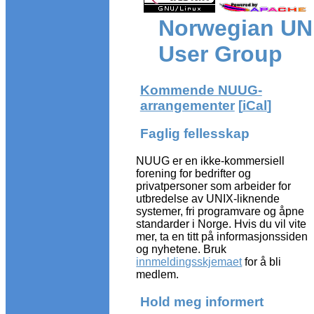
Norwegian UN
User Group
Kommende NUUG-
arrangementer
[
iCal
]
Faglig fellesskap
NUUG er en ikke-kommersiell
forening for bedrifter og
privatpersoner som arbeider for
utbredelse av UNIX-liknende
systemer, fri programvare og åpne
standarder i Norge. Hvis du vil vite
mer, ta en titt på informasjonssiden
og nyhetene. Bruk
innmeldingsskjemaet
for å bli
medlem.
Hold meg informert