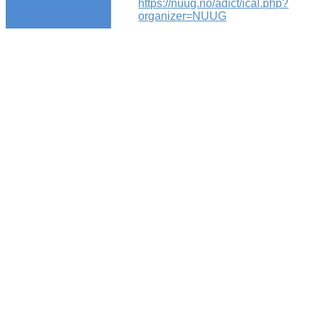
https://nuug.no/adict/ical.php?
organizer=NUUG